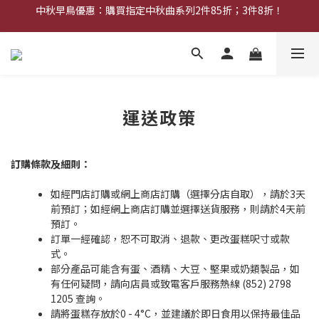
中秋早鳥優惠：購買指定中秋曲系列2件85折；3件8折！
中秋早鳥優惠：購買中秋禮券可享8折優惠
網店限定︰現金禮券買20張送2張！
中秋早鳥優惠：購買中秋禮券可享8折優惠
運送政策
訂購條款及細則：
如經門店訂購或網上商店訂購（選擇分店自取），請於3天
前預訂；如經網上商店訂購並選擇送貨服務，則請於4天前
預訂。
訂單一經確認，恕不可取消、退款、更改蛋糕呎寸或款
式。
部分產品可能含有蛋、酒精、大豆、堅果或奶類製品，如
有任何疑問，請向店員或致電客戶服務熱線 (852) 2798
1205 查詢。
請將蛋糕存放於0 - 4°C，並建議於即日食用以保持最佳品