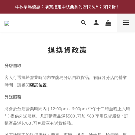
中秋早鳥優惠：購買指定中秋曲系列2件85折；3件8折！
中秋早鳥優惠：購買中秋禮券可享8折優惠
網店限定︰現金禮券買20張送2張！
中秋早鳥優惠：購買中秋禮券可享8折優惠
退換貨政策
分店自取
客人可選擇於營業時間內在龍島分店自取貨品。有關各分店的營業
店舖位置
時間，請參閱
。
外送服務
將會於分店營業時間內 ( 12:00pm - 6:00pm 中午十二時至晚上六時
* ) 提供外送服務。凡訂購產品滿$500 ,可加 $80 享用送貨服務 ; 訂
購產品滿$700 ,可免費享有送貨服務。
以下地區不設送貨服務：西貢、東涌、機場、迪士尼、愉景灣、馬