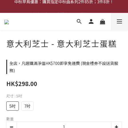
中秋早鳥優惠：購買中秋禮券可享8折優惠
網店限定︰現金禮券買20張送2張！
中秋早鳥優惠：購買中秋禮券可享8折優惠
意大利芝士 - 意大利芝士蛋糕
全店，凡選購滿淨值HK$700即享免運費 (現金禮券不設送貨服
務)
HK$298.00
尺寸
: 5吋
5吋
7吋
數量