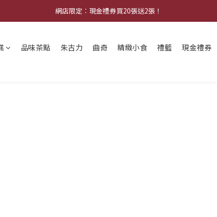
中秋早鳥優惠：購買中秋禮券可享8折優惠
網店限定︰現金禮券買20張送2張！
中秋早鳥優惠：購買中秋禮券可享8折優惠
糕
品味茶點
朱古力
曲奇
精緻小食
禮籃
現金禮券