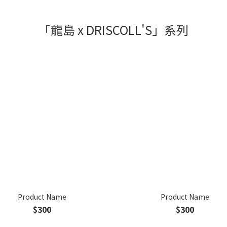
「龍島 x DRISCOLL'S」系列
Product Name
Product Name
$300
$300