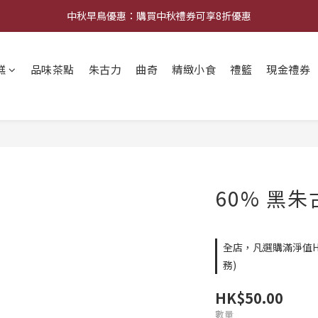
中秋早鳥優惠：購買中秋禮券可享8折優惠
中秋早鳥優惠：購買中秋禮券可享8折優惠
中秋早鳥優惠：購買指定中秋曲系列2件85折；3件8折！
糕
品味茶點
朱古力
曲奇
精緻小食
禮籃
現金禮券
網店限定︰現金禮券買20張送2張！
中秋早鳥優惠：購買中秋禮券可享8折優惠
60% 黑
全店，凡選購滿淨值H
務)
HK$50.00
數量