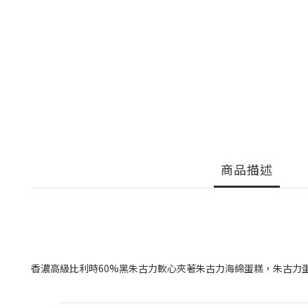
商品描述
香濃高級比利時60%黑朱古力軟心夾著朱古力海綿蛋糕，朱古力