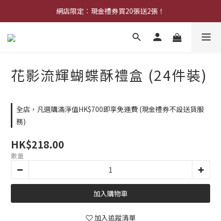
中秋早鳥優惠：購買中秋禮券可享8折優惠
網店限定︰現金禮券買20張送2張！
中秋早鳥優惠：購買中秋禮券可享8折優惠
花影流輝蝴蝶酥禮盒 (24件裝)
全店，凡選購滿淨值HK$700即享免運費 (現金禮券不設送貨服
務)
HK$218.00
數量
加入購物車
加入追蹤清單