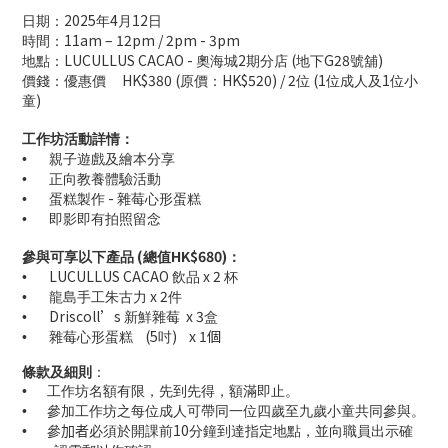
2025
4
12
日期
：
年
月
日
11am – 12pm / 2pm - 3pm
時間
：
LUCULLUS CACAO -
2
(
G28
)
地點
：
奧海城
期分店
地下
號舖
HK$380 (
HK$520) / 2
(1
1
價錢
：優惠價
原價：
位
位成人及
位
小
)
童
工作坊活動詳情：
•
親子遊戲及繪本分享
•
正向教養體驗活動
-
•
蛋糕製作
雜莓心形蛋糕
•
即影即有拍照留念
(
HK$680)
參與可享以下產品
總值
：
LUCULLUS CACAO
x 2
•
飲品
杯
x 2
•
龍島手工朱古力
件
Driscoll’s
x 3
•
新鮮雜莓
盒
(
5
)
x 1個
•
雜莓心形蛋糕
吋
條款及細則
：
•
工作坊名額有限，先到先得，額滿即止。
•
參加工作坊之每位成人可帶同一位四歲至九歲小童共同參與。
10
•
參
加者
必須於開課前
分鐘到達指定地點，並向職員出示確