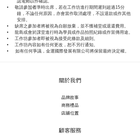
認電郵以作確認。
15
•
敬請參
加者
準時出席，若在工作坊進行期間遲到超過
分
鐘，不論任何原因，亦會當作取消處理，不設退款或作其他
安排。
•
缺席之參加者將被視為自願放棄，並不獲補堂或退還費用。
•
龍島或會於課堂進行時為學員或作品拍照紀錄或作宣傳用途。
•
工作坊參加者即被視為接受此條款及細則。
•
工作坊內容如有任何更改，恕不另行通知。
•
如有任何爭議，金運國際發展有限公司將保留最終決定權。
關於我們
品牌故事
商務禮品
店舖位置
顧客服務