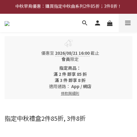
中秋早鳥優惠：購買指定中秋曲系列2件85折；3件8折！
中秋早鳥優惠：購買中秋禮券可享8折優惠
網店限定︰現金禮券買20張送2張！
中秋早鳥優惠：購買中秋禮券可享8折優惠
優惠至
2026/08/21 16:00
截止
會員
限定
指定商品：
滿 2 件 即享 85 折
滿 3 件 即享 8 折
適用通路：
App
/
網店
條款與細則
指定中秋禮盒2件85折, 3件8折