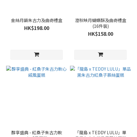
金絲月韻朱古力及曲奇禮盒
澄秋映月蝴蝶酥及曲奇禮盒
(16件裝)
HK$198.00
HK$158.00
醇享盛典 - 紅桑子朱古力軟
「龍島 x TEDDY LULU」單