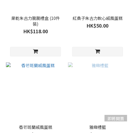
不
適
果乾朱古力脆脆禮盒 (10件
紅桑子朱古力軟心戚風蛋糕
用
裝)
HK$50.00
折
HK$118.00
扣
商
品
(10)
即將開賣
香芒斑蘭戚風蛋糕
雅緻禮籃