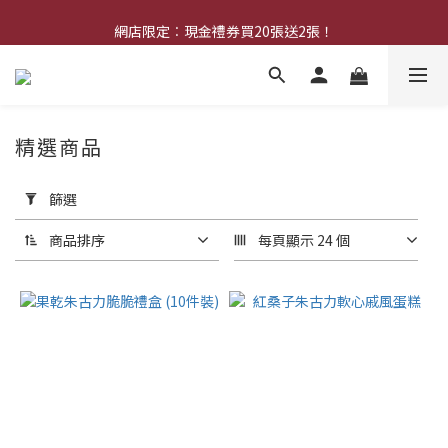
中秋早鳥優惠：購買中秋禮券可享8折優惠
網店限定︰現金禮券買20張送2張！
中秋早鳥優惠：購買中秋禮券可享8折優惠
精選商品
套
用
篩選
篩
選
商品排序
每頁顯示 24 個
(0/20)
不
適
用
折
扣
商
品