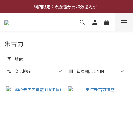
中秋早鳥優惠：購買中秋禮券可享8折優惠
網店限定︰現金禮券買20張送2張！
中秋早鳥優惠：購買中秋禮券可享8折優惠
朱古力
套
用
篩選
篩
選
商品排序
每頁顯示 24 個
(0/20)
不
適
用
折
扣
商
品