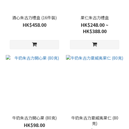
不
適
酒心朱古力禮盒 (16件裝)
果仁朱古力禮盒
用
HK$458.00
HK$248.00 ~
折
HK$388.00
扣
商
品
(4)
牛奶朱古力開心果 (80克)
牛奶朱古力夏威夷果仁 (80
克)
HK$98.00