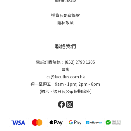
送貨及退貨條款
隱私政策
聯絡我們
電話訂購熱線：(852) 2798 1205
電郵
cs@lucullus.com.hk
週一至週五：9am - 1pm; 2pm - 6pm
(週六、週日及公眾假期除外)