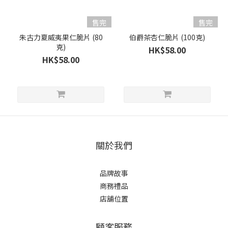
售完
售完
朱古力夏威夷果仁脆片 (80
伯爵茶杏仁脆片 (100克)
克)
HK$58.00
HK$58.00
關於我們
品牌故事
商務禮品
店舖位置
顧客服務